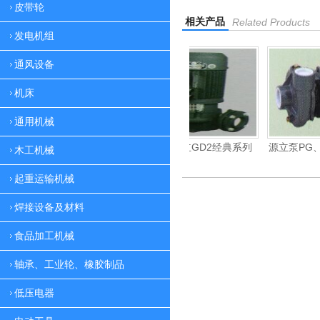
皮带轮
相关产品
Related Products
发电机组
通风设备
机床
通用机械
清水泵系列
源立泵源立GD2经典系列
源立泵PG、PM清水泵系列
木工机械
起重运输机械
焊接设备及材料
食品加工机械
轴承、工业轮、橡胶制品
低压电器