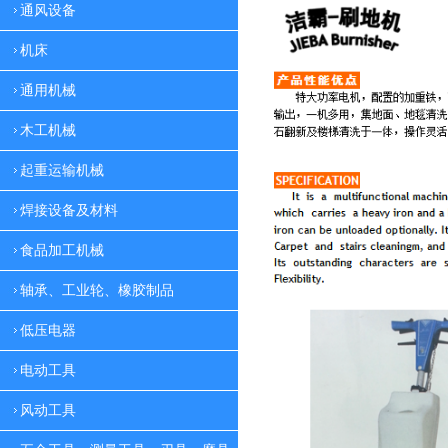
通风设备
机床
通用机械
木工机械
起重运输机械
焊接设备及材料
食品加工机械
轴承、工业轮、橡胶制品
低压电器
电动工具
风动工具