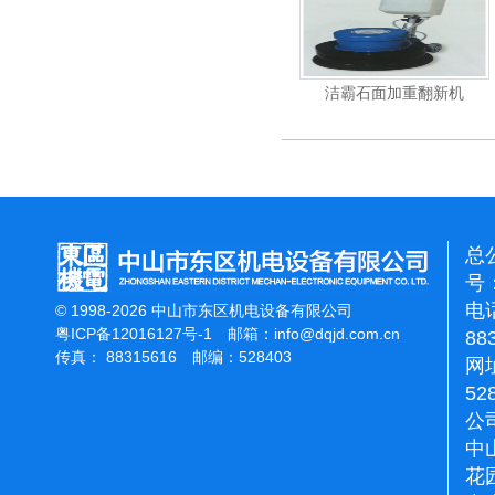
力吹干机
洁霸多功能刷地机
洁霸石面加重翻新机
总
号：
电话
© 1998-2026 中山市东区机电设备有限公司
粤ICP备12016127号-1
邮箱：
info@dqjd.com.cn
88
传真： 88315616 邮编：528403
网址
52
公
中
花