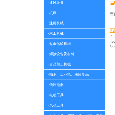
通风设备
产
特
机床
面
通用机械
SP
木工机械
It 
he
起重运输机械
flo
焊接设备及材料
食品加工机械
轴承、工业轮、橡胶制品
低压电器
电动工具
风动工具