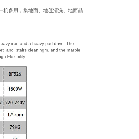
一机多用，集地面、地毯清洗、地面晶
eavy iron and a heavy pad drive. The
et and stairs cleaningm, and the marble
high
Flexibility.