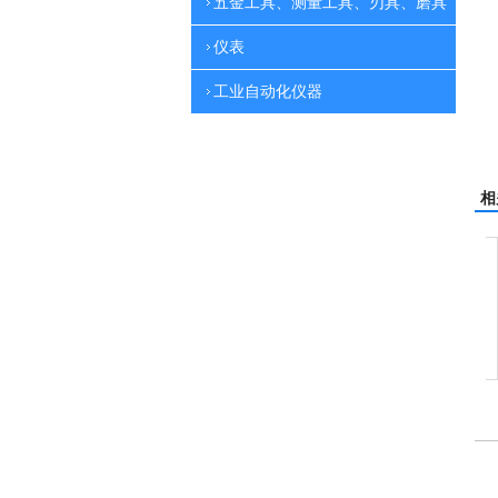
五金工具、测量工具、刃具、磨具
仪表
工业自动化仪器
相
洗机
吸尘机
电动高压清洗机