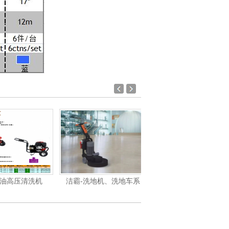
油高压清洗机
洁霸-洗地机、洗地车系
洁霸-吸尘吸水机系列产