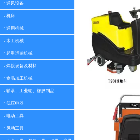
通风设备
机床
通用机械
木工机械
起重运输机械
焊接设备及材料
食品加工机械
轴承、工业轮、橡胶制品
低压电器
电动工具
风动工具