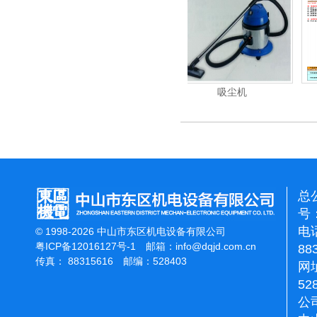
清洗机
吸尘机
电动高压清洗机
总
号：
电话
© 1998-2026 中山市东区机电设备有限公司
粤ICP备12016127号-1
邮箱：
info@dqjd.com.cn
88
传真： 88315616 邮编：528403
网址
52
公