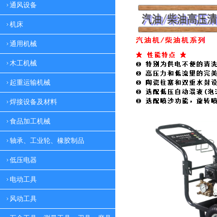
通风设备
机床
通用机械
木工机械
起重运输机械
焊接设备及材料
食品加工机械
轴承、工业轮、橡胶制品
低压电器
电动工具
风动工具