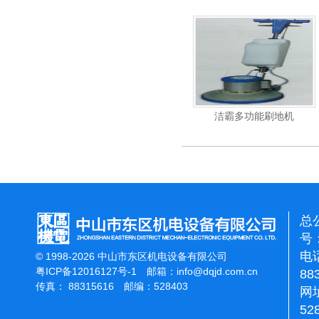
杰霸-强力吹干机
洁霸多功能刷地机
总
号：
电话
© 1998-2026 中山市东区机电设备有限公司
粤ICP备12016127号-1
邮箱：
info@dqjd.com.cn
88
传真： 88315616 邮编：528403
网址
52