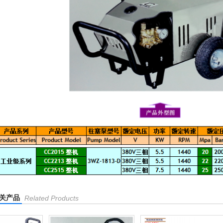
关产品
Related Products