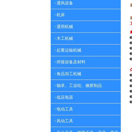
通风设备
机床
通用机械
木工机械
起重运输机械
焊接设备及材料
食品加工机械
轴承、工业轮、橡胶制品
低压电器
电动工具
风动工具