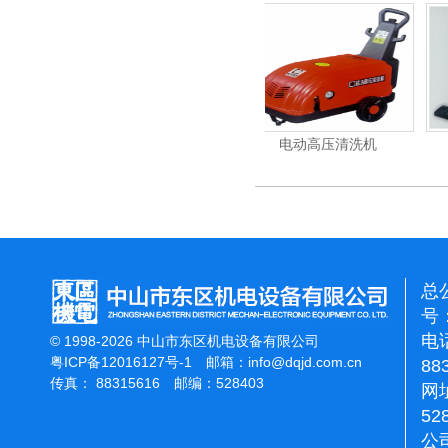
重翻新机
电动高压清洗机
吸尘机
总
号：
电话
© 1998-2026 中山市东区机电设备有限公司
粤ICP备12016127号-1
邮箱：
info@dqjd.com.cn
88
传真： 88315616 邮编：528403
网址
52
公