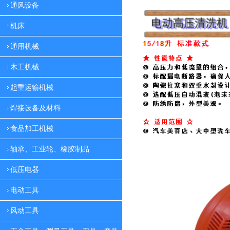
通风设备
机床
通用机械
木工机械
起重运输机械
焊接设备及材料
食品加工机械
轴承、工业轮、橡胶制品
低压电器
电动工具
风动工具