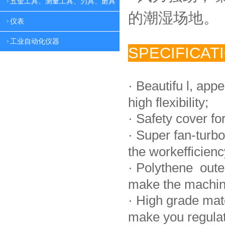
五金工具、测量工具、刃具、磨具
的潮湿场地。
仪表
工业自动化仪器
SPECIFICAT
·
Beautifu l, app
high flexibility;
·
Safety cover fo
·
Super fan-turbo
the workefficienc
·
Polythene oute
make the machin
·
High grade mat
make you regulate