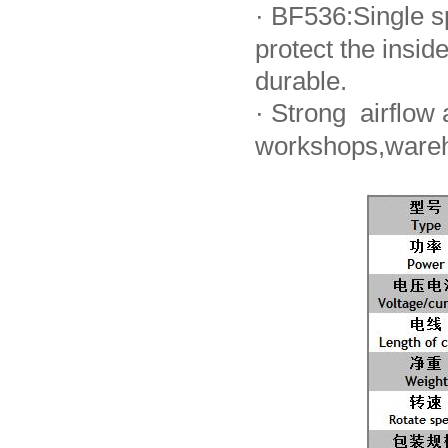
·
BF536:Single sp
protect the ins
durable.
·
Strong airflow a
workshops,wareh