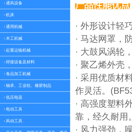
产品性能优点
通风设备
机床
· 外形设计轻
通用机械
·
马达网罩，
木工机械
·
大鼓风涡轮，
起重运输机械
焊接设备及材料
·
聚乙烯外壳，
食品加工机械
·
采用优质材料
轴承、工业轮、橡胶制品
作灵活。(BF53
低压电器
·
高强度塑料外
电动工具
靠，
经久耐用。(
风动工具
·
风力强劲，噪