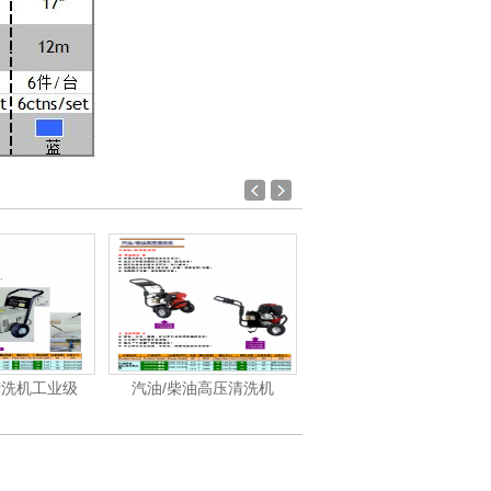
清洗机工业级
汽油/柴油高压清洗机
洁霸-洗地机、洗地车系