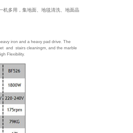
一机多用，集地面、地毯清洗、地面晶
eavy iron and a heavy pad drive. The
et and stairs cleaningm, and the marble
high
Flexibility.