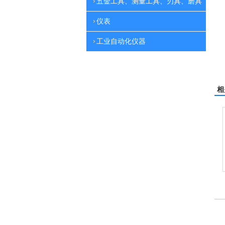
五金工具、测量工具、刃具、磨具
仪表
工业自动化仪器
相
刷地机
电动高压清洗机
吸尘机