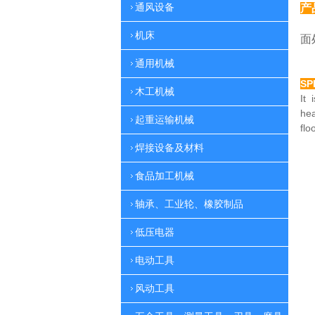
通风设备
产
特
机床
面
通用机械
SP
木工机械
It 
he
起重运输机械
flo
焊接设备及材料
食品加工机械
轴承、工业轮、橡胶制品
低压电器
电动工具
风动工具