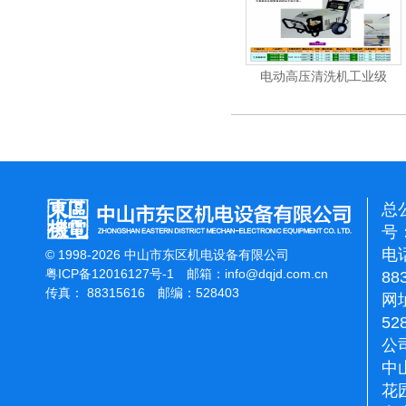
能刷地机
洁霸石面加重翻新机
电动高压清洗机
总
号：
电话
© 1998-2026 中山市东区机电设备有限公司
粤ICP备12016127号-1
邮箱：
info@dqjd.com.cn
88
传真： 88315616 邮编：528403
网址
52
公
中
花