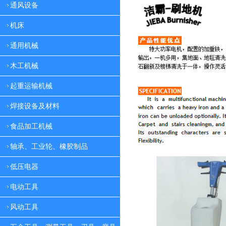
通风设备
机床
通用机械
木工机械
起重运输机械
焊接设备及材料
食品加工机械
轴承、工业轮、橡胶制品
低压电器
电动工具
风动工具