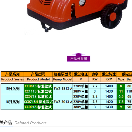
关产品
Related Products