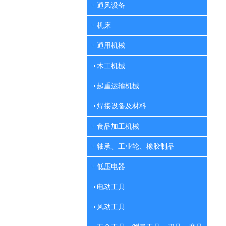
通风设备
机床
通用机械
木工机械
起重运输机械
焊接设备及材料
食品加工机械
轴承、工业轮、橡胶制品
低压电器
电动工具
风动工具