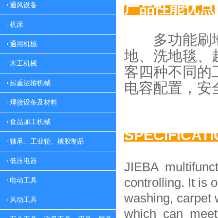
产品性能优点
通风设备
机床
多功能刷地
通用机械
地、
洗地毯、
木工机械
客四种
不同的
起重运输机械
电容配置，
安
焊接设备及材料
食品加工机械
SPECIFICAT
轴承、工业轮、橡胶制品
低压电器
JIEBA multifunc
controlling. It is 
电动工具
washing, carpet 
风动工具
which can meet 