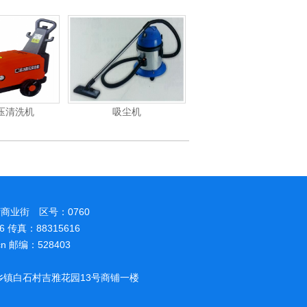
压清洗机
吸尘机
电动高压清洗机
商业街 区号：0760
86 传真：88315616
.cn 邮编：528403
镇白石村吉雅花园13号商铺一楼