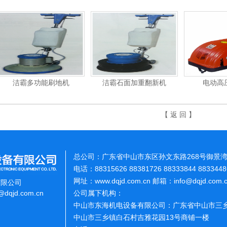
洁霸多功能刷地机
洁霸石面加重翻新机
电动高
【 返 回 】
总公司：广东省中山市东区孙文东路268号御景湾
电话：88315626 88381726 88333844 883344
网址：www.dqjd.com.cn 邮箱：info@dqjd.com
有限公司
o@dqjd.com.cn
公司属下机构：
中山市东海机电设备有限公司：广东省中山市三乡
中山市三乡镇白石村吉雅花园13号商铺一楼