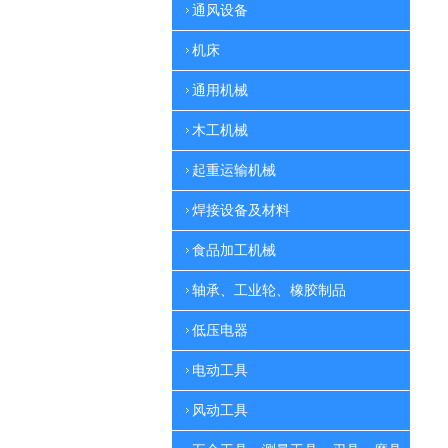
通风设备
机床
通用机械
木工机械
起重运输机械
焊接设备及材料
食品加工机械
轴承、工业轮、橡胶制品
低压电器
电动工具
风动工具