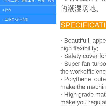
五金工具、测量工具、刃具、磨具
的潮湿场地。
仪表
工业自动化仪器
SPECIFICAT
·
Beautifu l, app
high flexibility;
·
Safety cover fo
·
Super fan-turbo
the workefficienc
·
Polythene oute
make the machin
·
High grade mat
make you regulate