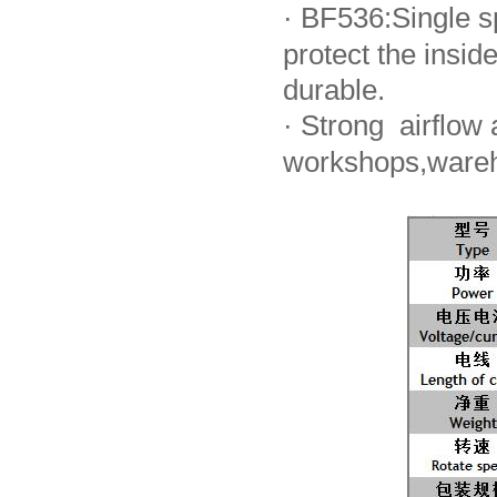
·
BF536:Single sp
protect the ins
durable.
·
Strong airflow a
workshops,wareh