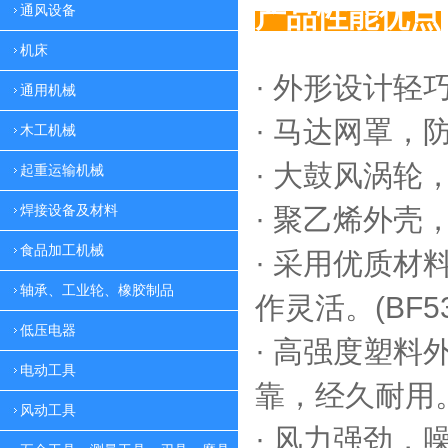
产品性能优点
通风设备
机床
· 外形设计轻
通用机械
·
马达网罩，
木工机械
·
大鼓风涡轮，
起重运输机械
焊接设备及材料
·
聚乙烯外壳，
食品加工机械
·
采用优质材料
轴承、工业轮、橡胶制品
作灵活。(BF53
低压电器
·
高强度塑料外
电动工具
靠，
经久耐用。(
风动工具
·
风力强劲，噪