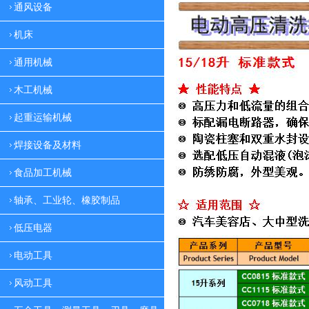
通风设备
机床
通用机械
木工机械
起重运输机械
焊接设备及材料
食品加工机械
轴承、工业轮、橡胶制品
低压电器
电动工具
风动工具