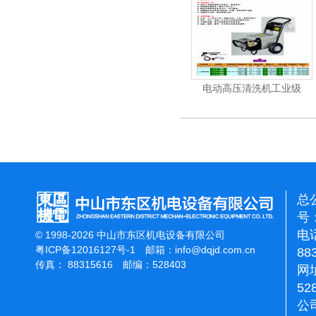
机
电动高压清洗机
电动高压清洗机工业级
总
号：
电话
© 1998-2026 中山市东区机电设备有限公司
粤ICP备12016127号-1
邮箱：
info@dqjd.com.cn
88
传真： 88315616 邮编：528403
网址
52
公