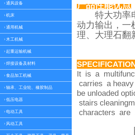
产品性能优点
通风设备
特大功率电
机床
动力
输出，一
通用机械
理、大理
石翻
木工机械
起重运输机械
SPECIFICATIO
焊接设备及材料
It is a multifun
食品加工机械
carries a heavy 
轴承、工业轮、橡胶制品
be unloaded option
低压电器
stairs cleaningm
characters are 
电动工具
风动工具