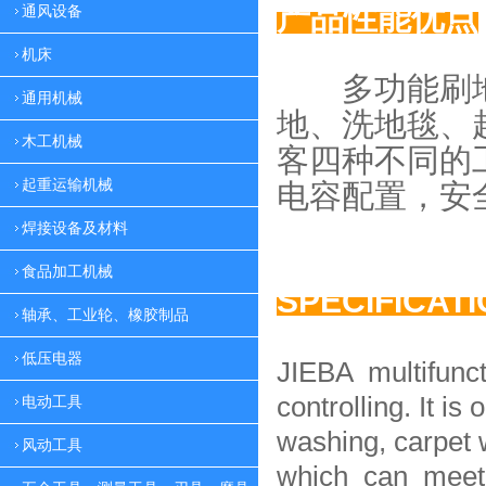
产品性能优点
通风设备
机床
多功能刷地
通用机械
地、
洗地毯、
木工机械
客四种
不同的
起重运输机械
电容配置，
安
焊接设备及材料
食品加工机械
SPECIFICAT
轴承、工业轮、橡胶制品
低压电器
JIEBA multifunc
controlling. It is 
电动工具
washing, carpet 
风动工具
which can meet 