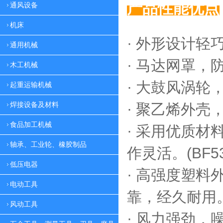
产品性能优点
通风设备
机床
· 外形设计轻
通用机械
·
马达网罩，
木工机械
·
大鼓风涡轮，
起重运输机械
焊接设备及材料
·
聚乙烯外壳，
食品加工机械
·
采用优质材料
轴承、工业轮、橡胶制品
作灵活。(BF53
低压电器
·
高强度塑料外
电动工具
靠，
经久耐用。(
风动工具
·
风力强劲，噪