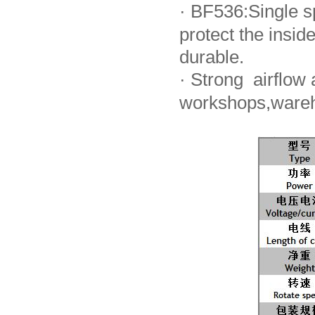
·
BF536:Single sp
protect the ins
durable.
·
Strong airflow a
workshops,wareh