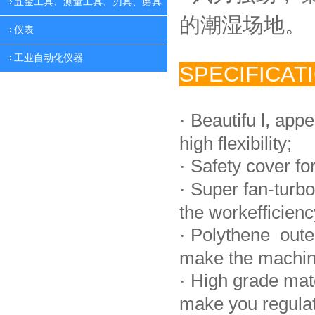
五金工具、测量工具、刃具、磨具
的潮湿场地。
仪表
工业自动化仪器
SPECIFICAT
·
Beautifu l, app
high flexibility;
·
Safety cover fo
·
Super fan-turbo
the workefficienc
·
Polythene oute
make the machin
·
High grade mat
make you regulate