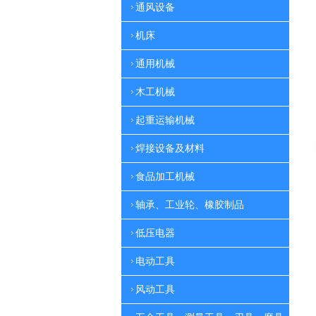
通风设备
机床
通用机械
木工机械
起重运输机械
焊接设备及材料
食品加工机械
轴承、工业轮、橡胶制品
低压电器
电动工具
风动工具