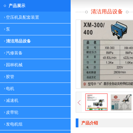
产品展示
清洁用品设备
空压机及配套装置
泵
清洁用品设备
汽修装备
园林机械
胶管
电机
减速机
皮带轮
产品介绍
发电机组