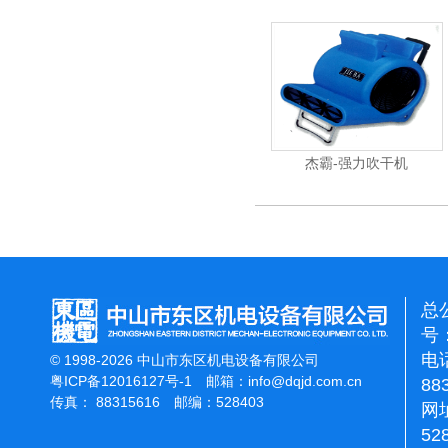
杰霸-强力吹干机
总
号：
电话
© 1998-2026 中山市东区机电设备有限公司
粤ICP备12016127号-1
邮箱：
info@dqjd.com.cn
88
传真： 88315616 邮编：528403
网址
52