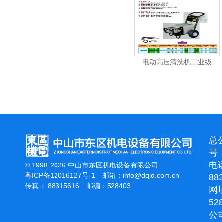
机
电动高压清洗机
电动高压清洗机工业级
总
号：
电话
© 1998-2026 中山市东区机电设备有限公司
粤ICP备12016127号-1
邮箱：
info@dqjd.com.cn
88
传真： 88315616 邮编：528403
网址
52
公