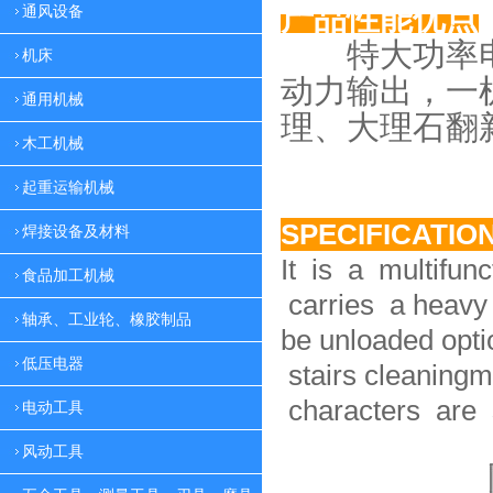
产品性能优点
通风设备
特大功率电
机床
动力
输出，一
通用机械
理、大理
石翻
木工机械
起重运输机械
SPECIFICATIO
焊接设备及材料
It is a multifun
食品加工机械
carries a heavy 
轴承、工业轮、橡胶制品
be unloaded option
低压电器
stairs cleaningm
characters are 
电动工具
风动工具