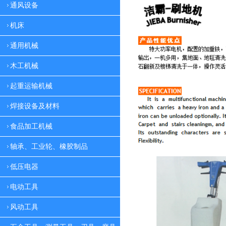
通风设备
机床
通用机械
木工机械
起重运输机械
焊接设备及材料
食品加工机械
轴承、工业轮、橡胶制品
低压电器
电动工具
风动工具