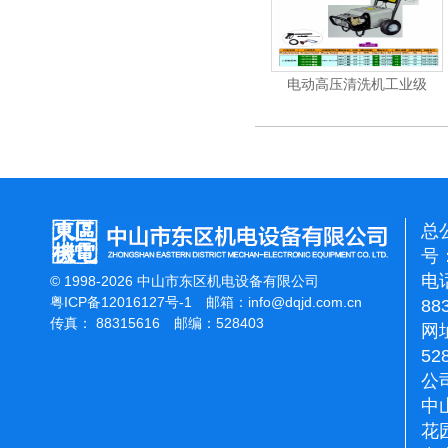
机
电动高压清洗机
电动高压清洗机工业级
总
号：
电话
© 1998-2026 中山市东区机电设备有限公司
粤ICP备12016127号-1
邮箱：
info@dqjd.com.cn
88
传真： 88315616 邮编：528403
网址
52
公
中
花