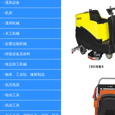
通风设备
机床
通用机械
木工机械
起重运输机械
焊接设备及材料
食品加工机械
轴承、工业轮、橡胶制品
低压电器
电动工具
风动工具