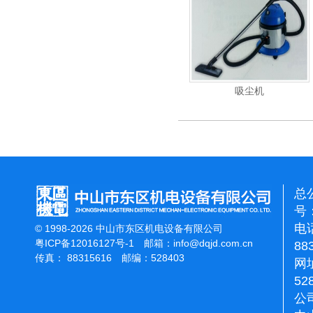
重翻新机
电动高压清洗机
吸尘机
总
号：
电话
© 1998-2026 中山市东区机电设备有限公司
粤ICP备12016127号-1
邮箱：
info@dqjd.com.cn
88
传真： 88315616 邮编：528403
网址
52
公