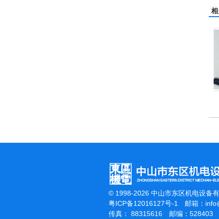
相
翻新机
电动高压清洗机
吸尘机
© 1998-2026 中山市东区机电设备
粤ICP备12016127号-1
邮箱：
inf
传真： 88315616 邮编：528403