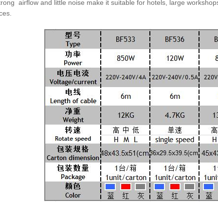
rong airflow and little noise make it suitable for hotels, large
workshops
ces.