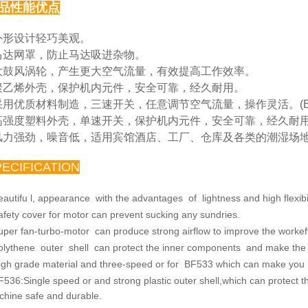
品性能优点
 外形设计轻巧美观。
马达网罩，防止马达吸进杂物。
大鼓风涡轮，产生更大空气流量，有效提高工作效率。
聚乙烯外壳，保护机内元件，安全可靠，经久耐用。
采用优质材料制造，三速开关，任意调节空气流量，操
作灵活。(B
高强度塑料外壳，单速开关，保护机内元件，安全可靠，
经久耐用。
风力强劲，噪音低，适用宾馆酒店、工厂、仓库及各类
的潮湿场
PECIFICATION
eautifu l, appearance with the advantages of lightness and
high flexibi
afety cover for motor can prevent sucking any sundries.
uper fan-turbo-motor can produce strong airflow to improve
the workef
olythene outer shell can protect the inner components and
make the 
igh grade material and three-speed or for BF533 which
can make you re
F536:Single speed or and strong plastic outer shell,which
can protect 
chine safe
and durable.