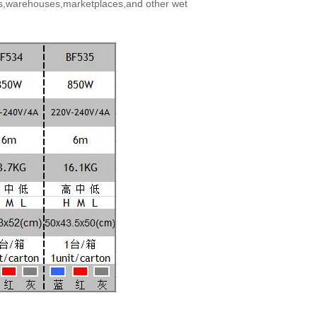
,warehouses,marketplaces,and other wet