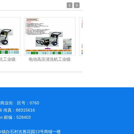
清洗机工业级
汽油/柴油高压清洗机
洁霸-洗地机、洗地车系
商业街 区号：0760
86 传真：88315616
.cn 邮编：528403
镇白石村吉雅花园13号商铺一楼