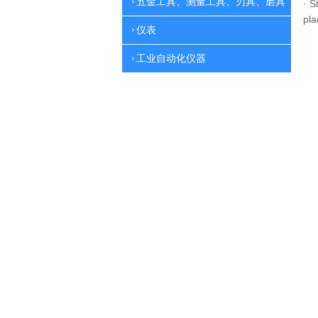
五金工具、测量工具、刃具、磨具
·
St
pla
仪表
工业自动化仪器