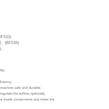
F533)
(BF536)
地。
lity;
ficiency;
machine safe and durable;
gulate the airflow optionally;
the inside components and make the