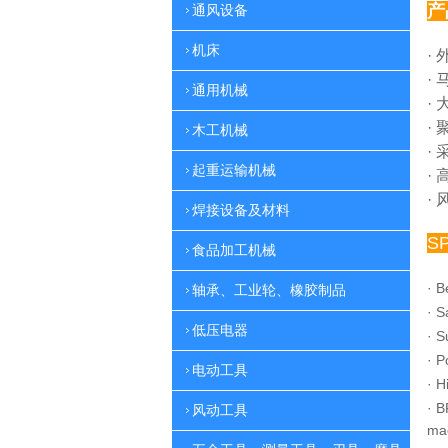
产
通风设备
机床
·
·
通用机械
·
·
木工机械
·
起重运输机械
·
·
焊接设备及材料
S
食品加工机械
·
B
轴承、工业轮、橡胶制品
·
S
低压电器
·
S
·
P
电动工具
·
H
·
B
风动工具
ma