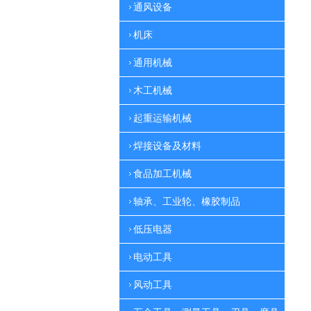
通风设备
机床
通用机械
木工机械
起重运输机械
焊接设备及材料
食品加工机械
轴承、工业轮、橡胶制品
低压电器
电动工具
风动工具