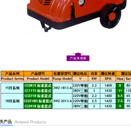
关产品
Related Products