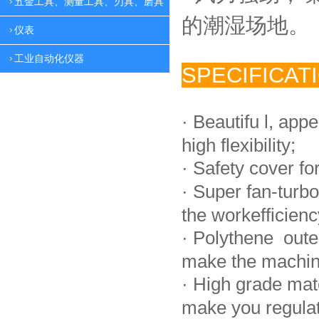
五金工具、测量工具、刃具、磨具
的潮湿场地。
仪表
工业自动化仪器
SPECIFICAT
·
Beautifu l, app
high flexibility;
·
Safety cover fo
·
Super fan-turbo
the workefficienc
·
Polythene oute
make the machin
·
High grade mat
make you regulate