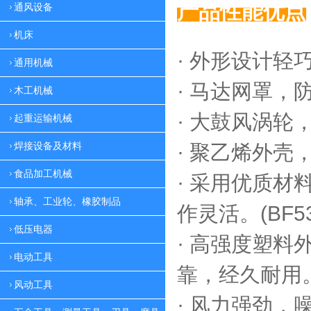
产品性能优点
通风设备
机床
· 外形设计轻
通用机械
·
马达网罩，
木工机械
·
大鼓风涡轮，
起重运输机械
焊接设备及材料
·
聚乙烯外壳，
食品加工机械
·
采用优质材料
轴承、工业轮、橡胶制品
作灵活。(BF53
低压电器
·
高强度塑料外
电动工具
靠，
经久耐用。(
风动工具
·
风力强劲，噪