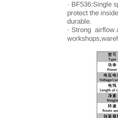
·
BF536:Single sp
protect the ins
durable.
·
Strong airflow a
workshops,wareh