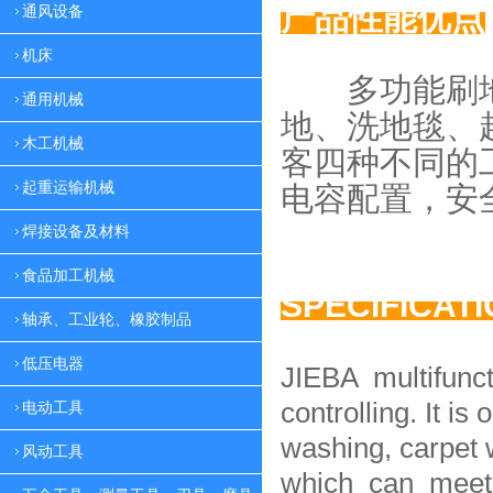
产品性能优点
通风设备
机床
多功能刷地
通用机械
地、
洗地毯、
木工机械
客四种
不同的
起重运输机械
电容配置，
安
焊接设备及材料
食品加工机械
SPECIFICAT
轴承、工业轮、橡胶制品
低压电器
JIEBA multifunc
controlling. It is 
电动工具
washing, carpet 
风动工具
which can meet 