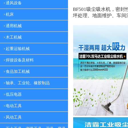
通风设备
BF501
吸尘吸水机，密封
机床
坪处理、地面维护、车间
通用机械
木工机械
起重运输机械
焊接设备及材料
食品加工机械
轴承、工业轮、橡胶制品
低压电器
电动工具
风动工具