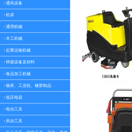
通风设备
机床
通用机械
木工机械
起重运输机械
焊接设备及材料
食品加工机械
轴承、工业轮、橡胶制品
低压电器
电动工具
风动工具