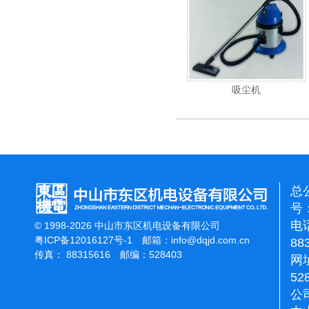
重翻新机
电动高压清洗机
吸尘机
总
号：
电话
© 1998-2026 中山市东区机电设备有限公司
粤ICP备12016127号-1
邮箱：
info@dqjd.com.cn
88
传真： 88315616 邮编：528403
网址
52
公