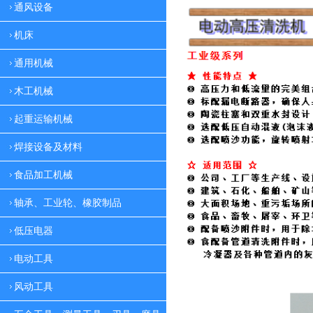
通风设备
机床
通用机械
木工机械
起重运输机械
焊接设备及材料
食品加工机械
轴承、工业轮、橡胶制品
低压电器
电动工具
风动工具