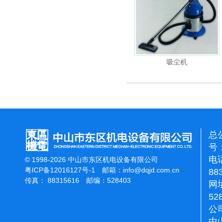
重翻新机
电动高压清洗机
吸尘机
总
号：
电话
© 1998-2026 中山市东区机电设备有限公司
粤ICP备12016127号-1
邮箱：
info@dqjd.com.cn
88
传真： 88315616 邮编：528403
网址
52
公
中