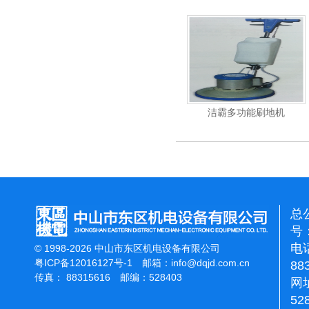
杰霸-强力吹干机
洁霸多功能刷地机
总
号：
电话
© 1998-2026 中山市东区机电设备有限公司
粤ICP备12016127号-1
邮箱：
info@dqjd.com.cn
88
传真： 88315616 邮编：528403
网址
52