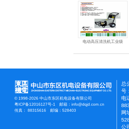
洗机
吸尘机
电动高压清洗机工业级
总
号：
电话
© 1998-2026 中山市东区机电设备有限公司
粤ICP备12016127号-1
邮箱：
info@dqjd.com.cn
88
传真： 88315616 邮编：528403
网址
52
公