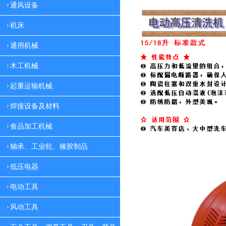
通风设备
机床
通用机械
木工机械
起重运输机械
焊接设备及材料
食品加工机械
轴承、工业轮、橡胶制品
低压电器
电动工具
风动工具