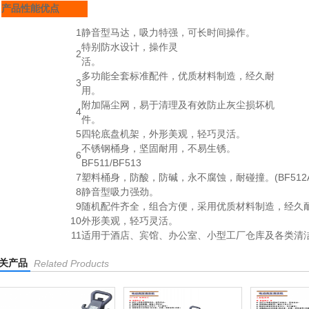
产品性能优点
1
静音型马达，吸力特强，可长时间操作。
特别防水设计，操作灵
2
活。
多功能全套标准配件，优质材料制造，经久耐
3
用。
附加隔尘网，易于清理及有效防止灰尘损坏机
4
件。
5
四轮底盘机架，外形美观，轻巧灵活。
不锈钢桶身，坚固耐用，不易生锈。
6
BF511/BF513
7
塑料桶身，防酸，防碱，永不腐蚀，耐碰撞。(BF512A
8
静音型吸力强劲。
9
随机配件齐全，组合方便，采用优质材料制造，经久
10
外形美观，轻巧灵活。
11
适用于酒店、宾馆、办公室、小型工厂仓库及各类清
关产品
Related Products