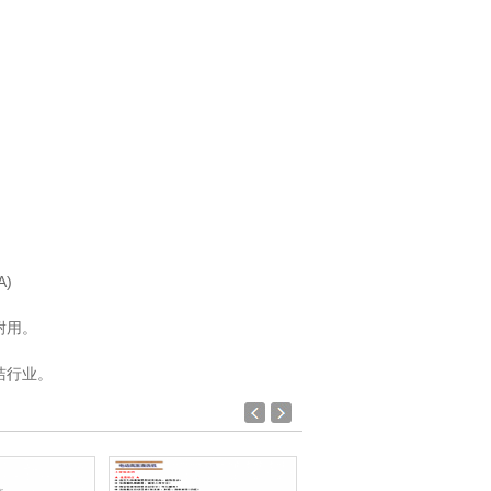
)
耐用。
洁行业。