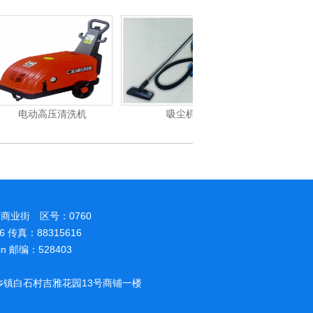
压清洗机
吸尘机
电动高压清洗机
商业街 区号：0760
86 传真：88315616
.cn 邮编：528403
镇白石村吉雅花园13号商铺一楼