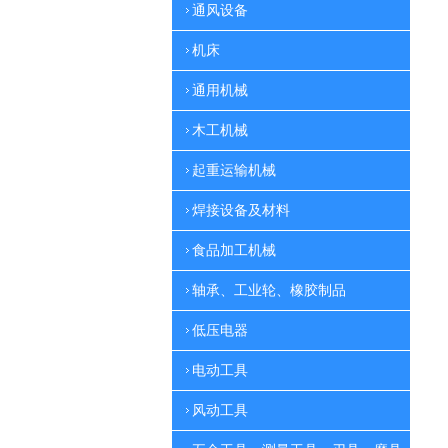
通风设备
机床
通用机械
木工机械
起重运输机械
焊接设备及材料
食品加工机械
轴承、工业轮、橡胶制品
低压电器
电动工具
风动工具