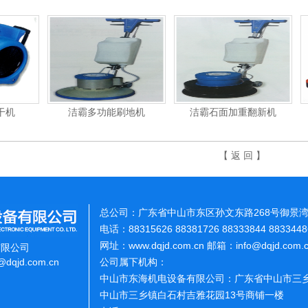
洁霸多功能刷地机
洁霸石面加重翻新机
电动高
【 返 回 】
总公司：广东省中山市东区孙文东路268号御景湾
电话：88315626 88381726 88333844 883344
网址：www.dqjd.com.cn 邮箱：info@dqjd.com
有限公司
o@dqjd.com.cn
公司属下机构：
中山市东海机电设备有限公司：广东省中山市三乡
中山市三乡镇白石村吉雅花园13号商铺一楼