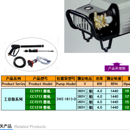
关产品
Related Products