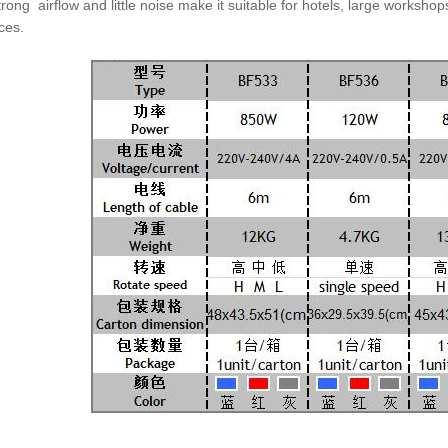
rong airflow and little noise make it suitable for hotels, large
workshops
ces.