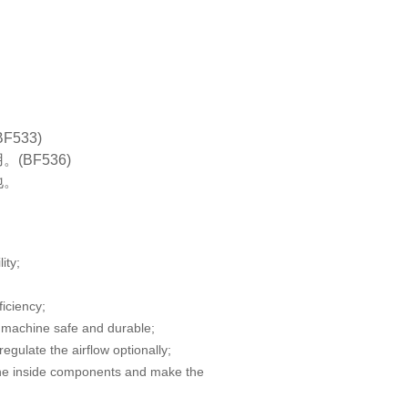
F533)
(BF536)
地。
lity;
ficiency;
machine safe and durable;
gulate the airflow optionally;
the inside components and make the