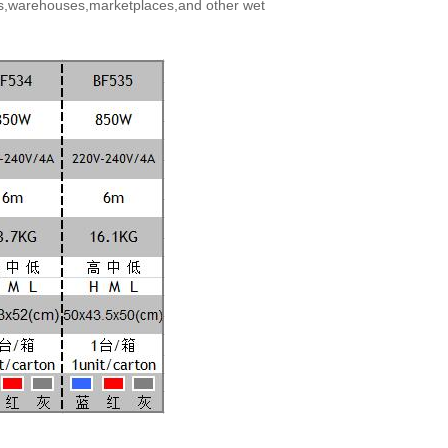
,warehouses,marketplaces,and other wet