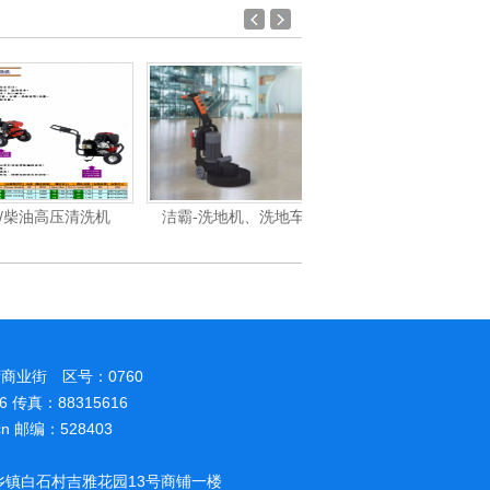
油高压清洗机
洁霸-洗地机、洗地车系
洁霸-吸尘吸水机系列产
商业街 区号：0760
86 传真：88315616
.cn 邮编：528403
镇白石村吉雅花园13号商铺一楼