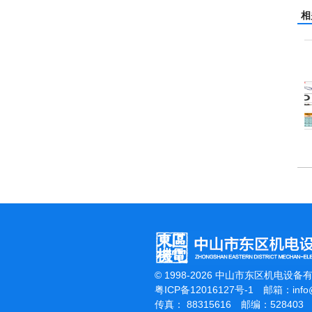
相
洗机
吸尘机
电动高压清洗机
© 1998-2026 中山市东区机电设备
粤ICP备12016127号-1
邮箱：
inf
传真： 88315616 邮编：528403