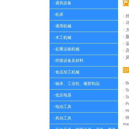
产
通风设备
机床
·
·
通用机械
·
·
木工机械
·
起重运输机械
·
·
焊接设备及材料
S
食品加工机械
·
B
轴承、工业轮、橡胶制品
·
S
低压电器
·
S
·
P
电动工具
·
H
·
B
风动工具
ma