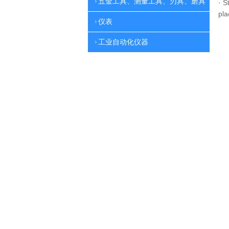
五金工具、测量工具、刃具、磨具
·
St
pla
仪表
工业自动化仪器