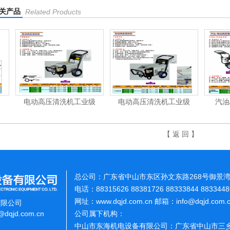
关产品
Related Products
电动高压清洗机工业级
电动高压清洗机工业级
汽油/柴
【 返 回 】
总公司：广东省中山市东区孙文东路268号御景湾
电话：88315626 88381726 88333844 883344
网址：www.dqjd.com.cn 邮箱：info@dqjd.com
有限公司
o@dqjd.com.cn
公司属下机构：
中山市东海机电设备有限公司：广东省中山市三乡