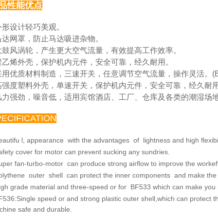
品性能优点
 外形设计轻巧美观。
马达网罩，防止马达吸进杂物。
大鼓风涡轮，产生更大空气流量，有效提高工作效率。
聚乙烯外壳，保护机内元件，安全可靠，经久耐用。
采用优质材料制造，三速开关，任意调节空气流量，操
作灵活。(B
高强度塑料外壳，单速开关，保护机内元件，安全可靠，
经久耐用。
风力强劲，噪音低，适用宾馆酒店、工厂、仓库及各类
的潮湿场
PECIFICATION
eautifu l, appearance with the advantages of lightness and
high flexibi
afety cover for motor can prevent sucking any sundries.
uper fan-turbo-motor can produce strong airflow to improve
the workef
olythene outer shell can protect the inner components and
make the 
igh grade material and three-speed or for BF533 which
can make you re
F536:Single speed or and strong plastic outer shell,which
can protect 
chine safe
and durable.