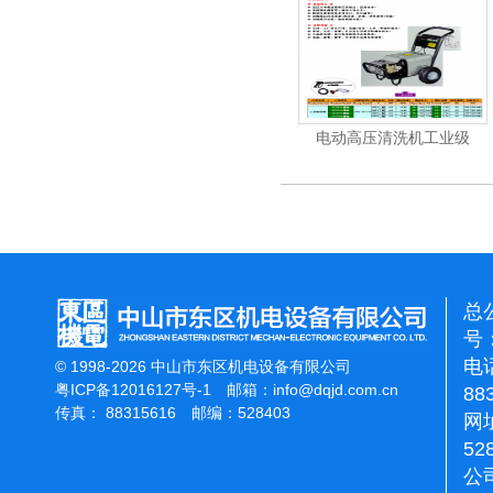
机
电动高压清洗机
电动高压清洗机工业级
总
号：
电话
© 1998-2026 中山市东区机电设备有限公司
粤ICP备12016127号-1
邮箱：
info@dqjd.com.cn
88
传真： 88315616 邮编：528403
网址
52
公