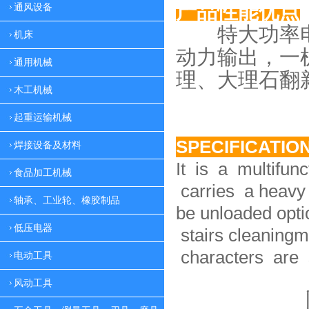
产品性能优点
通风设备
特大功率电
机床
动力
输出，一
通用机械
理、大理
石翻
木工机械
起重运输机械
SPECIFICATIO
焊接设备及材料
It is a multifun
食品加工机械
carries a heavy 
轴承、工业轮、橡胶制品
be unloaded option
低压电器
stairs cleaningm
characters are 
电动工具
风动工具