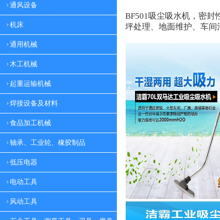
通风设备
BF501
吸尘吸水机，密封
机床
坪处理、地面维护、车间
通用机械
木工机械
起重运输机械
焊接设备及材料
食品加工机械
轴承、工业轮、橡胶制品
低压电器
电动工具
风动工具