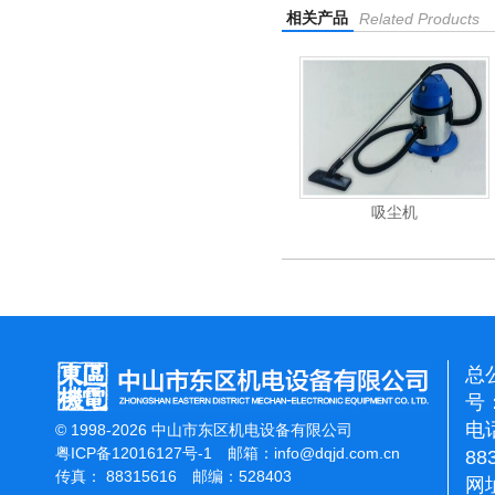
相关产品
Related Products
清洗机
吸尘机
电动高压清洗机
总
号：
电话
© 1998-2026 中山市东区机电设备有限公司
粤ICP备12016127号-1
邮箱：
info@dqjd.com.cn
88
传真： 88315616 邮编：528403
网址