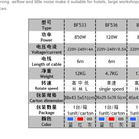
rong airflow and little noise make it suitable for hotels, large
workshops
ces.