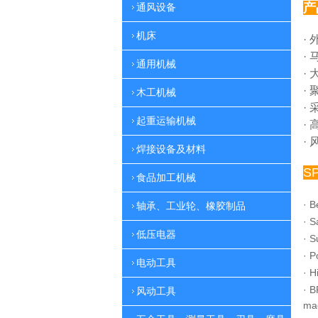
产
通风设备
机床
·
·
通用机械
·
·
木工机械
·
起重运输机械
·
·
焊接设备及材料
S
食品加工机械
·
B
轴承、工业轮、橡胶制品
·
S
低压电器
·
S
·
P
电动工具
·
H
·
B
风动工具
ma