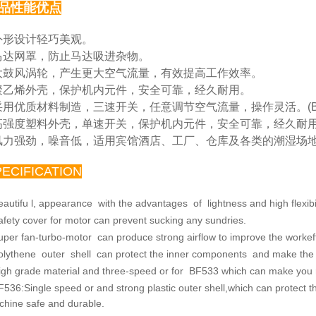
品性能优点
 外形设计轻巧美观。
马达网罩，防止马达吸进杂物。
大鼓风涡轮，产生更大空气流量，有效提高工作效率。
聚乙烯外壳，保护机内元件，安全可靠，经久耐用。
采用优质材料制造，三速开关，任意调节空气流量，操
作灵活。(B
高强度塑料外壳，单速开关，保护机内元件，安全可靠，
经久耐用。
风力强劲，噪音低，适用宾馆酒店、工厂、仓库及各类
的潮湿场
PECIFICATION
eautifu l, appearance with the advantages of lightness and
high flexibi
afety cover for motor can prevent sucking any sundries.
uper fan-turbo-motor can produce strong airflow to improve
the workef
olythene outer shell can protect the inner components and
make the 
igh grade material and three-speed or for BF533 which
can make you re
F536:Single speed or and strong plastic outer shell,which
can protect 
chine safe
and durable.