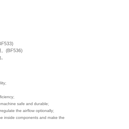
F533)
(BF536)
地。
lity;
ficiency;
machine safe and durable;
gulate the airflow optionally;
the inside components and make the