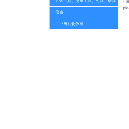
五金工具、测量工具、刃具、磨具
·
St
pla
仪表
工业自动化仪器