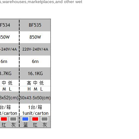
,warehouses,marketplaces,and other wet