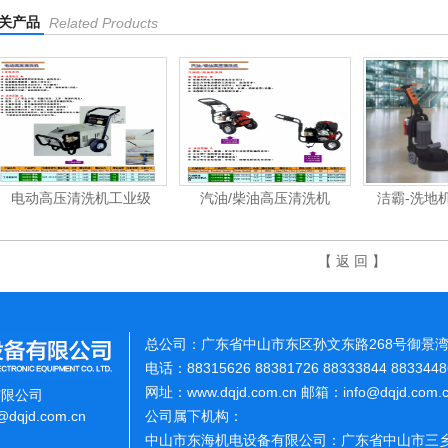
关产品
Related Products
电动高压清洗机工业级
汽油/柴油高压清洗机
洁霸-洗地
【 返 回 】
总公司：广东省中山市东区孙文东路268号御景湾
电话：88315626 88381726 88333844 883344
网址：www.dqjd.com.cn 邮箱：info@dqjd.com
有限公司
o@dqjd.com.cn
公司属下机构：
中山市东海机电设备有限公司：广东省中山市三乡