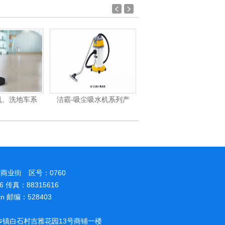
机、洗地车系
洁霸-吸尘吸水机系列产
洁霸-刷地机系列
商业街 区号：0760
86 传真：88315616
.cn 邮编：528403
镇白石村吉雅花园13号商铺一楼