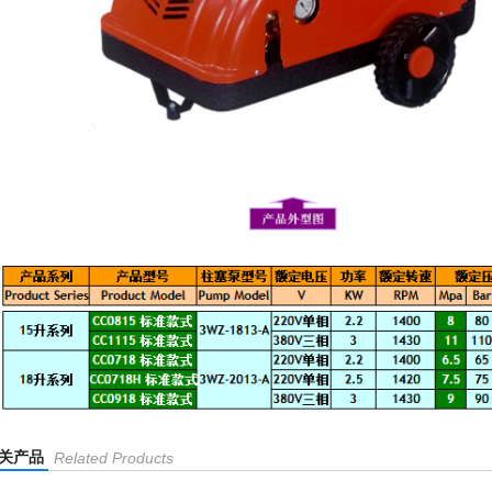
关产品
Related Products