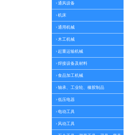
通风设备
机床
通用机械
木工机械
起重运输机械
焊接设备及材料
食品加工机械
轴承、工业轮、橡胶制品
低压电器
电动工具
风动工具