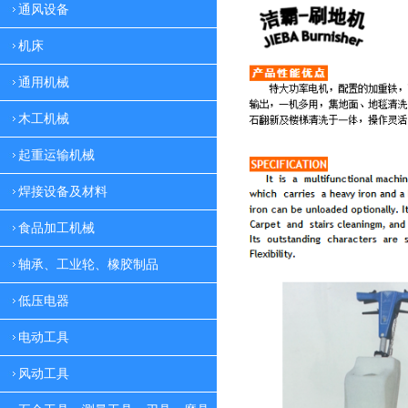
通风设备
机床
通用机械
木工机械
起重运输机械
焊接设备及材料
食品加工机械
轴承、工业轮、橡胶制品
低压电器
电动工具
风动工具