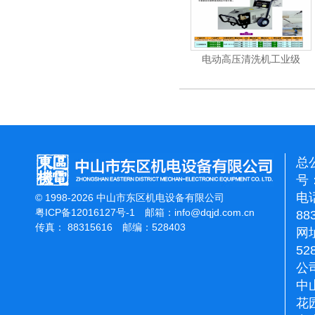
清洗机
电动高压清洗机工业级
电动高压清洗机工业级
总
号：
电话
© 1998-2026 中山市东区机电设备有限公司
粤ICP备12016127号-1
邮箱：
info@dqjd.com.cn
88
传真： 88315616 邮编：528403
网址
52
公
中
花