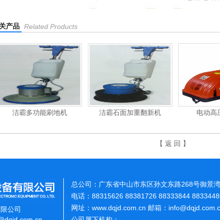
关产品
Related Products
洁霸多功能刷地机
洁霸石面加重翻新机
电动高
【 返 回 】
总公司：广东省中山市东区孙文东路268号御景湾
电话：88315626 88381726 88333844 883344
网址：www.dqjd.com.cn 邮箱：info@dqjd.com
有限公司
o@dqjd.com.cn
公司属下机构：