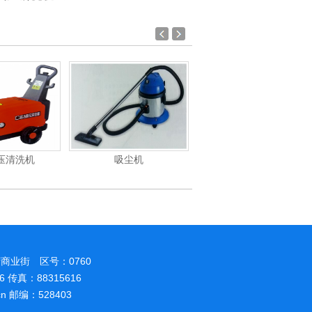
压清洗机
吸尘机
电动高压清洗机
商业街 区号：0760
86 传真：88315616
.cn 邮编：528403