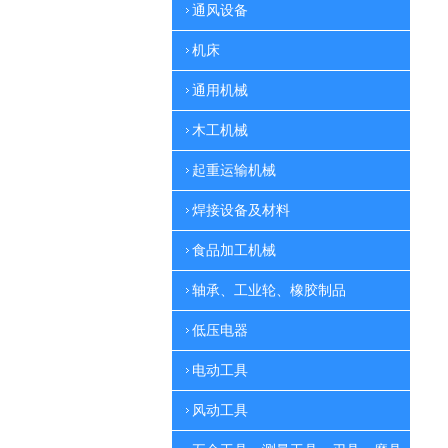
通风设备
机床
通用机械
木工机械
起重运输机械
焊接设备及材料
食品加工机械
轴承、工业轮、橡胶制品
低压电器
电动工具
风动工具