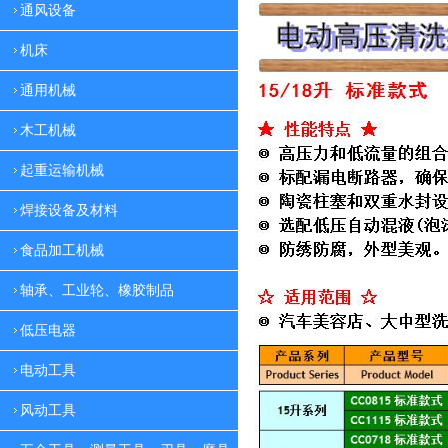
通风设备
机床
通用机械
木工机械
起重运输机械
焊接设备及材料
食品加工机械
轴承、工业轮、橡胶制品
低压电器
电动工具
风动工具