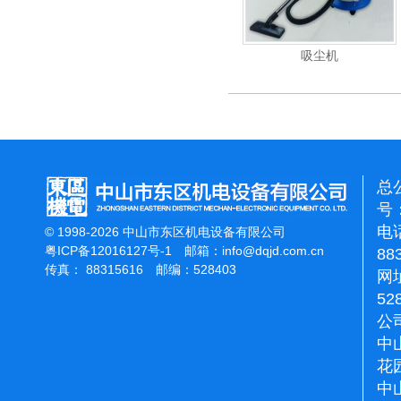
能刷地机
洁霸石面加重翻新机
吸尘机
总
号：
电话
© 1998-2026 中山市东区机电设备有限公司
粤ICP备12016127号-1
邮箱：
info@dqjd.com.cn
88
传真： 88315616 邮编：528403
网址
52
公
中
花
中