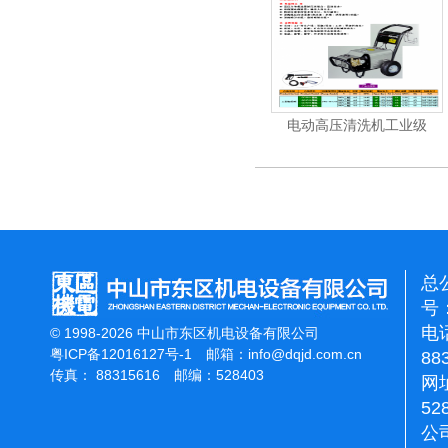
机
电动高压清洗机
电动高压清洗机工业级
总
号：
电话
© 1998-2026 中山市东区机电设备有限公司
粤ICP备12016127号-1
邮箱：
info@dqjd.com.cn
88
传真： 88315616 邮编：528403
网址
52
公