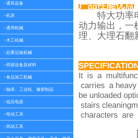
产品性能优点
通风设备
特大功率电
机床
动力
输出，一
通用机械
理、大理
石翻
木工机械
起重运输机械
SPECIFICATIO
焊接设备及材料
It is a multifun
食品加工机械
carries a heavy 
轴承、工业轮、橡胶制品
be unloaded option
低压电器
stairs cleaningm
characters are 
电动工具
风动工具