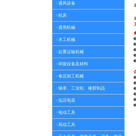
通风设备
机床
通用机械
木工机械
起重运输机械
焊接设备及材料
食品加工机械
轴承、工业轮、橡胶制品
低压电器
电动工具
风动工具