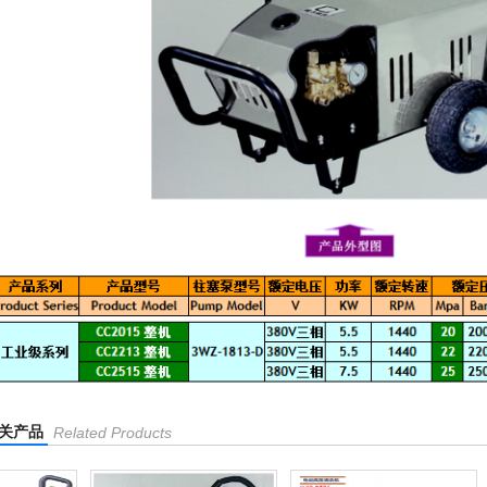
关产品
Related Products