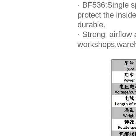
·
BF536:Single sp
protect the ins
durable.
·
Strong airflow a
workshops,wareh