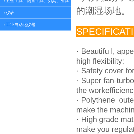
五金工具、测量工具、刃具、磨具
的潮湿场地。
仪表
工业自动化仪器
SPECIFICAT
·
Beautifu l, app
high flexibility;
·
Safety cover fo
·
Super fan-turbo
the workefficienc
·
Polythene oute
make the machin
·
High grade mat
make you regulate