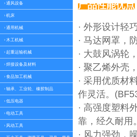
产品性能优点
通风设备
机床
· 外形设计轻
通用机械
·
马达网罩，
木工机械
·
大鼓风涡轮，
起重运输机械
焊接设备及材料
·
聚乙烯外壳，
食品加工机械
·
采用优质材料
轴承、工业轮、橡胶制品
作灵活。(BF53
低压电器
·
高强度塑料外
电动工具
靠，
经久耐用。(
风动工具
·
风力强劲，噪