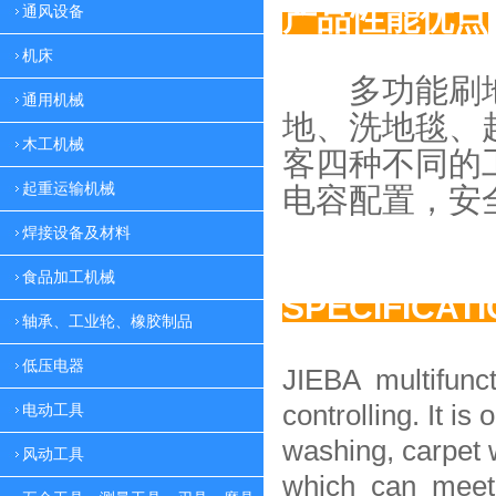
产品性能优点
通风设备
机床
多功能刷地
通用机械
地、
洗地毯、
木工机械
客四种
不同的
起重运输机械
电容配置，
安
焊接设备及材料
食品加工机械
SPECIFICAT
轴承、工业轮、橡胶制品
低压电器
JIEBA multifunc
controlling. It is 
电动工具
washing, carpet 
风动工具
which can meet 