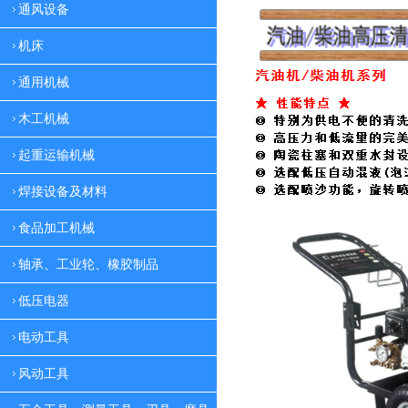
通风设备
机床
通用机械
木工机械
起重运输机械
焊接设备及材料
食品加工机械
轴承、工业轮、橡胶制品
低压电器
电动工具
风动工具