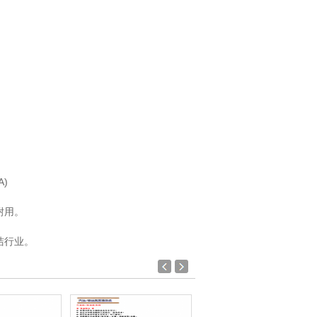
)
耐用。
洁行业。