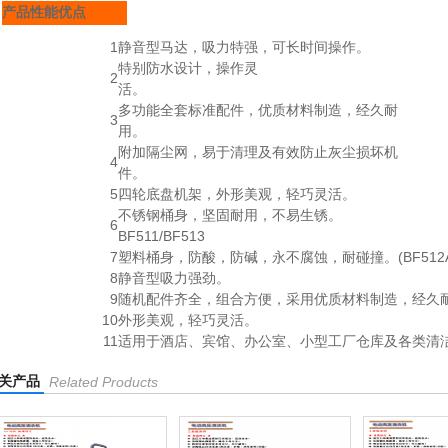
产品性能优点
1
静音型马达，吸力特强，可长时间操作。
特别防水设计，操作灵
2
活。
多功能全套标准配件，优质材料制造，经久耐
3
用。
附加隔尘网，易于清理及有效防止灰尘损坏机
4
件。
5
四轮底盘机架，外形美观，轻巧灵活。
不锈钢桶身，坚固耐用，不易生锈。
6
BF511/BF513
7
塑料桶身，防酸，防碱，永不腐蚀，耐碰撞。(BF512A
8
静音型吸力强劲。
9
随机配件齐全，组合方便，采用优质材料制造，经久
10
外形美观，轻巧灵活。
11
适用于酒店、宾馆、办公室、小型工厂仓库及各类清
关产品
Related Products