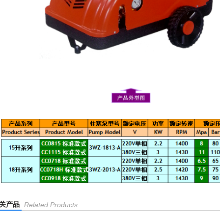
关产品
Related Products