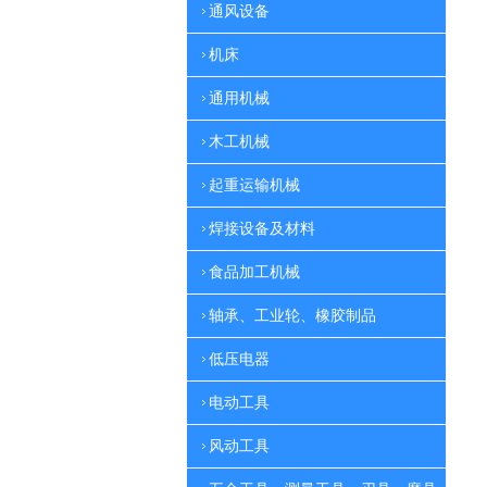
通风设备
机床
通用机械
木工机械
起重运输机械
焊接设备及材料
食品加工机械
轴承、工业轮、橡胶制品
低压电器
电动工具
风动工具